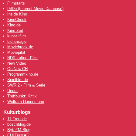
Filmstarts
IMDb (Internet Movie Database)
Inside Kino
KinoCheck
Kino.de
Kino-Zeit
kunst+film
Lichtmagie
Moviebreak.de
Moviepilot
NDR kultur - Film
New Video
OutNow
.CH
Programmkino.de
Spielfilm.de
SWR 2 - Film & Serie
Uncut
Treffpunkt: Kritik
Wolfram Hannemann
Kulturblogs
11 Freunde
boschblog.de
ByteFM Blog
CULTurMAG