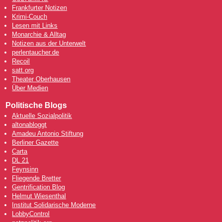
Frankfurter Notizen
Krimi-Couch
Lesen mit Links
Monarchie & Alltag
Notizen aus der Unterwelt
perlentaucher.de
Recoil
satt.org
Theater Oberhausen
Über Medien
Politische Blogs
Aktuelle Sozialpolitik
altonabloggt
Amadeu Antonio Stiftung
Berliner Gazette
Carta
DL 21
Feynsinn
Fliegende Bretter
Gentrification Blog
Helmut Wiesenthal
Institut Solidarische Moderne
LobbyControl