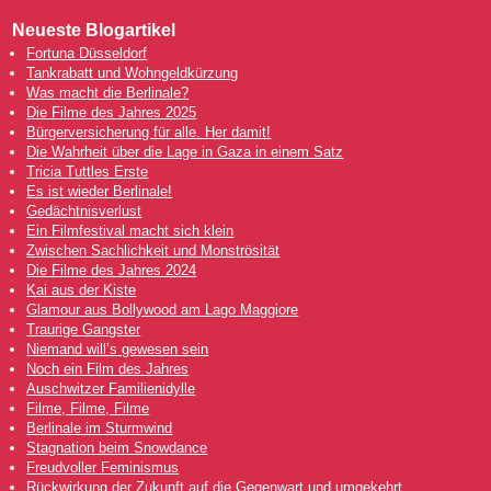
Neueste Blogartikel
Fortuna Düsseldorf
Tankrabatt und Wohngeldkürzung
Was macht die Berlinale?
Die Filme des Jahres 2025
Bürgerversicherung für alle. Her damit!
Die Wahrheit über die Lage in Gaza in einem Satz
Tricia Tuttles Erste
Es ist wieder Berlinale!
Gedächtnisverlust
Ein Filmfestival macht sich klein
Zwischen Sachlichkeit und Monströsität
Die Filme des Jahres 2024
Kai aus der Kiste
Glamour aus Bollywood am Lago Maggiore
Traurige Gangster
Niemand will’s gewesen sein
Noch ein Film des Jahres
Auschwitzer Familienidylle
Filme, Filme, Filme
Berlinale im Sturmwind
Stagnation beim Snowdance
Freudvoller Feminismus
Rückwirkung der Zukunft auf die Gegenwart und umgekehrt