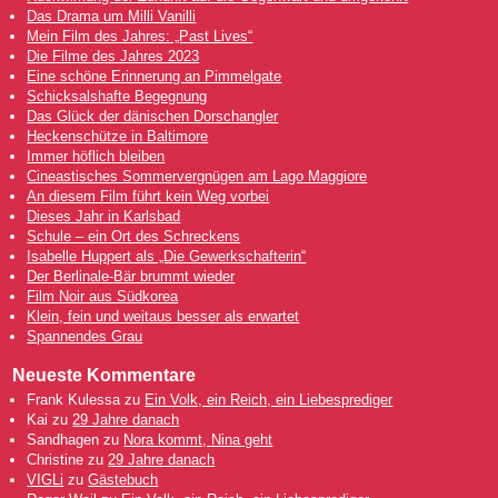
Das Drama um Milli Vanilli
Mein Film des Jahres: „Past Lives“
Die Filme des Jahres 2023
Eine schöne Erinnerung an Pimmelgate
Schicksalshafte Begegnung
Das Glück der dänischen Dorschangler
Heckenschütze in Baltimore
Immer höflich bleiben
Cineastisches Sommervergnügen am Lago Maggiore
An diesem Film führt kein Weg vorbei
Dieses Jahr in Karlsbad
Schule – ein Ort des Schreckens
Isabelle Huppert als „Die Gewerkschafterin“
Der Berlinale-Bär brummt wieder
Film Noir aus Südkorea
Klein, fein und weitaus besser als erwartet
Spannendes Grau
Neueste Kommentare
Frank Kulessa
zu
Ein Volk, ein Reich, ein Liebesprediger
Kai
zu
29 Jahre danach
Sandhagen
zu
Nora kommt, Nina geht
Christine
zu
29 Jahre danach
VIGLi
zu
Gästebuch