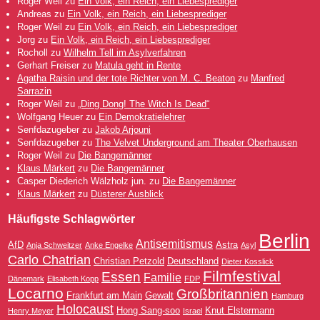
Roger Weil
zu
Ein Volk, ein Reich, ein Liebesprediger
Andreas
zu
Ein Volk, ein Reich, ein Liebesprediger
Roger Weil
zu
Ein Volk, ein Reich, ein Liebesprediger
Jorg
zu
Ein Volk, ein Reich, ein Liebesprediger
Rocholl
zu
Wilhelm Tell im Asylverfahren
Gerhart Freiser
zu
Matula geht in Rente
Agatha Raisin und der tote Richter von M. C. Beaton
zu
Manfred
Sarrazin
Roger Weil
zu
„Ding Dong! The Witch Is Dead“
Wolfgang Heuer
zu
Ein Demokratielehrer
Senfdazugeber
zu
Jakob Arjouni
Senfdazugeber
zu
The Velvet Underground am Theater Oberhausen
Roger Weil
zu
Die Bangemänner
Klaus Märkert
zu
Die Bangemänner
Casper Diederich Wälzholz jun.
zu
Die Bangemänner
Klaus Märkert
zu
Düsterer Ausblick
Häufigste Schlagwörter
Berlin
Antisemitismus
AfD
Astra
Anja Schweitzer
Anke Engelke
Asyl
Carlo Chatrian
Christian Petzold
Deutschland
Dieter Kosslick
Filmfestival
Essen
Familie
Dänemark
Elisabeth Kopp
FDP
Locarno
Großbritannien
Frankfurt am Main
Gewalt
Hamburg
Holocaust
Hong Sang-soo
Knut Elstermann
Henry Meyer
Israel