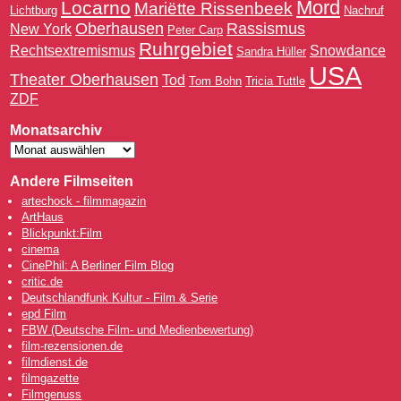
Mord
Locarno
Mariëtte Rissenbeek
Lichtburg
Nachruf
Oberhausen
Rassismus
New York
Peter Carp
Ruhrgebiet
Rechtsextremismus
Snowdance
Sandra Hüller
USA
Theater Oberhausen
Tod
Tom Bohn
Tricia Tuttle
ZDF
Monatsarchiv
Andere Filmseiten
artechock - filmmagazin
ArtHaus
Blickpunkt:Film
cinema
CinePhil: A Berliner Film Blog
critic.de
Deutschlandfunk Kultur - Film & Serie
epd Film
FBW (Deutsche Film- und Medienbewertung)
film-rezensionen.de
filmdienst.de
filmgazette
Filmgenuss