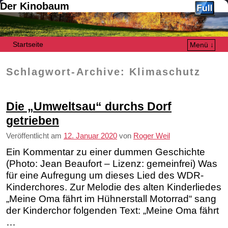
Der Kinobaum
Startseite
Menü ↓
Zum Inhalt wechseln
Zum sekundären Inhalt wechseln
Schlagwort-Archive:
Klimaschutz
Die „Umweltsau“ durchs Dorf
getrieben
Veröffentlicht am
12. Januar 2020
von
Roger Weil
Ein Kommentar zu einer dummen Geschichte
(Photo: Jean Beaufort – Lizenz: gemeinfrei) Was
für eine Aufregung um dieses Lied des WDR-
Kinderchores. Zur Melodie des alten Kinderliedes
„Meine Oma fährt im Hühnerstall Motorrad“ sang
der Kinderchor folgenden Text: „Meine Oma fährt
…