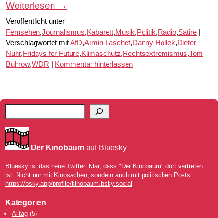
Weiterlesen
→
Veröffentlicht unter
Fernsehen
,
Journalismus
,
Kabarett
,
Musik
,
Politik
,
Radio
,
Satire
|
Verschlagwortet mit
AfD
,
Armin Laschet
,
Danny Hollek
,
Dieter
Nuhr
,
Fridays for Future
,
Klimaschutz
,
Rechtsextremismus
,
Tom
Buhrow
,
WDR
|
Kommentar hinterlassen
Der Kinobaum
auf Bluesky
Bluesky ist das neue Twitter. Klar, dass "Der Kinobaum" dort vertreten
ist. Nicht nur mit Kinosachen, sondern auch mit politischen Posts.
https://bsky.app/profile/kinobaum.bsky.social
Kategorien
Alltag
(5)