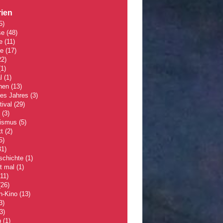
ien
5)
se
(48)
e
(11)
le
(17)
2)
1)
l
(1)
hen
(13)
des Jahres
(3)
tival
(29)
(3)
lismus
(5)
t
(2)
5)
1)
schichte
(1)
 mal
(1)
11)
26)
n-Kino
(13)
3)
3)
p
(1)