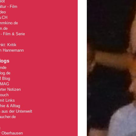
lot
tur - Film
deo
w
.CH
mmkino.de
lm.de
- Film & Serie
kt: Kritik
m Hannemann
logs
unde
log.de
 Blog
rMAG
rter Notizen
Couch
it Links
ie & Alltag
 aus der Unterwelt
aucher.de
g
r Oberhausen