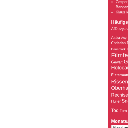
Casper 
Bange
Klaus 
Häufigs
AfD
Anja S
Astra
Asyl
Christian 
Dänemark
Filmfe
G
Gewalt
Holoca
Elsterma
Risse
Oberh
Rechtse
Sn
Hüller
Tod
Tom
Monats