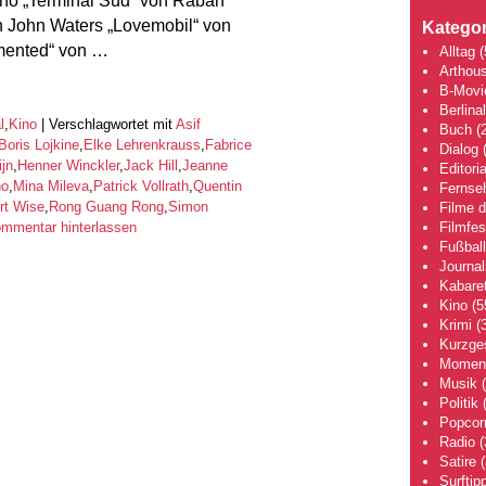
ho „Terminal Sud“ von Rabah
 John Waters „Lovemobil“ von
Kategor
mented“ von …
Alltag
(
Arthou
B-Movi
Berlina
l
,
Kino
|
Verschlagwortet mit
Asif
Buch
(2
Boris Lojkine
,
Elke Lehrenkrauss
,
Fabrice
Dialog
(
ijn
,
Henner Winckler
,
Jack Hill
,
Jeanne
Editoria
no
,
Mina Mileva
,
Patrick Vollrath
,
Quentin
Fernse
rt Wise
,
Rong Guang Rong
,
Simon
Filme 
Filmfes
mmentar hinterlassen
Fußball
Journa
Kabaret
Kino
(5
Krimi
(3
Kurzge
Moment
Musik
(
Politik
(
Popcor
Radio
(
Satire
(
Surftip