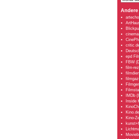
Andere 
artecho
ArtHau
Blickpu
cinema
CinePhi
critic.d
Deutsch
epd Fi
FBW (D
film-re
filmdie
filmgaz
Filmge
Filmsta
IMDb (I
Inside 
KinoCh
Kino.d
Kino-Ze
kunst+f
Lichtm
Movieb