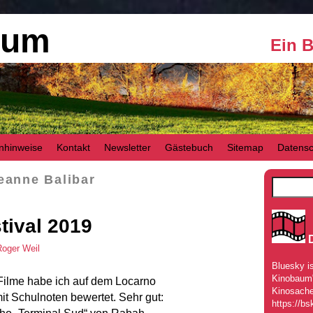
aum
Ein 
nhinweise
Kontakt
Newsletter
Gästebuch
Sitemap
Datensc
eanne Balibar
tival 2019
Roger Weil
Bluesky is
Kinobaum" 
Filme habe ich auf dem Locarno
Kinosache
it Schulnoten bewertet. Sehr gut:
https://bs