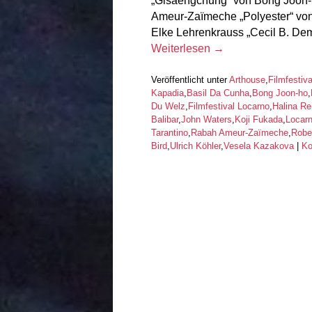
„Gisaengchung“ von Bong Joon-
Ameur-Zaïmeche „Polyester“ von
Elke Lehrenkrauss „Cecil B. De
Weiterlesen
→
Veröffentlicht unter
Arthouse
,
Filmfestiva
Kapadia
,
Basil Da Cunha
,
Bong Joon-ho
,
Du Welz
,
Filmfestival Locarno
,
Halina Re
Balibar
,
John Waters
,
Koji Fukada
,
Locar
Tarantino
,
Rabah Ameur-Zaïmeche
,
Robe
Bird
,
Ulrich Köhler
,
Vesela Kazakova
|
Ko