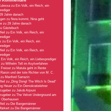
e Kommentare
Kulessa
zu
Ein Volk, ein Reich, ein
rediger
29 Jahre danach
gen
zu
Nora kommt, Nina geht
ne
zu
29 Jahre danach
zu
Gästebuch
Weil
zu
Ein Volk, ein Reich, ein
rediger
s
zu
Ein Volk, ein Reich, ein
rediger
Weil
zu
Ein Volk, ein Reich, ein
rediger
u
Ein Volk, ein Reich, ein Liebesprediger
zu
Wilhelm Tell im Asylverfahren
 Freiser
zu
Matula geht in Rente
Raisin und der tote Richter von M. C.
zu
Manfred Sarrazin
Weil
zu
„Ding Dong! The Witch Is Dead“
ng Heuer
zu
Ein Demokratielehrer
zugeber
zu
Jakob Arjouni
zugeber
zu
The Velvet Underground am
r Oberhausen
Weil
zu
Die Bangemänner
Märkert
zu
Die Bangemänner