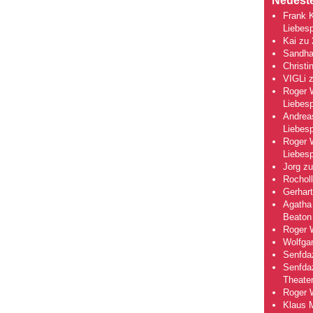
Neuest
Frank 
Liebesp
Kai
zu
Sandha
Christi
VIGLi
Roger 
Liebesp
Andrea
Liebesp
Roger 
Liebesp
Jorg
z
Rocholl
Gerhart
Agatha 
Beaton
Roger 
Wolfga
Senfda
Senfda
Theate
Roger 
Klaus 