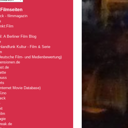
Filmseiten
ck - filmmagazin
s
nkt:Film
l: A Berliner Film Blog
e
landfunk Kultur - Film & Serie
lm
eutsche Film- und Medienbewertung)
zensionen.de
nst.de
ette
nuss
rts
nternet Movie Database)
Kino
eck
e
it
ilm
agie
reak.de