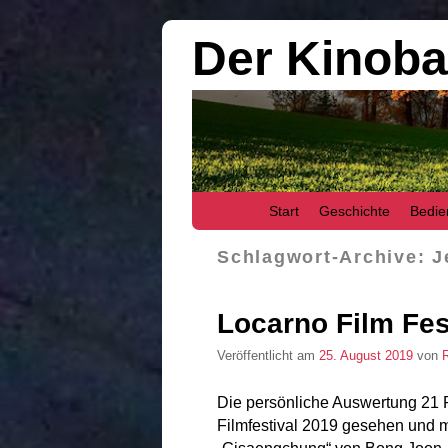
Der Kinob
Zum Inhalt wechseln
Zum sekundären Inhalt wechseln
Start
Geschichte
Bedie
Schlagwort-Archive:
J
Locarno Film Fes
Veröffentlicht am
25. August 2019
von
Die persönliche Auswertung 21 
Filmfestival 2019 gesehen und m