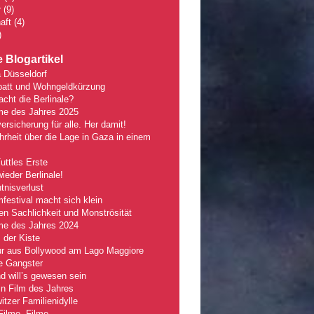
r
(9)
aft
(4)
)
 Blogartikel
 Düsseldorf
batt und Wohngeldkürzung
ht die Berlinale?
lme des Jahres 2025
ersicherung für alle. Her damit!
rheit über die Lage in Gaza in einem
Tuttles Erste
wieder Berlinale!
nisverlust
mfestival macht sich klein
n Sachlichkeit und Monströsität
lme des Jahres 2024
 der Kiste
r aus Bollywood am Lago Maggiore
e Gangster
 will’s gewesen sein
n Film des Jahres
tzer Familienidylle
Filme, Filme