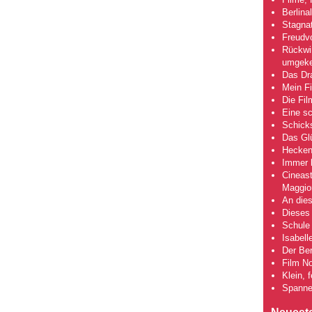
Berlina
Stagna
Freudv
Rückwir
umgeke
Das Dra
Mein Fi
Die Fi
Eine s
Schick
Das Gl
Hecken
Immer h
Cineas
Maggio
An dies
Dieses 
Schule 
Isabell
Der Ber
Film No
Klein, 
Spanne