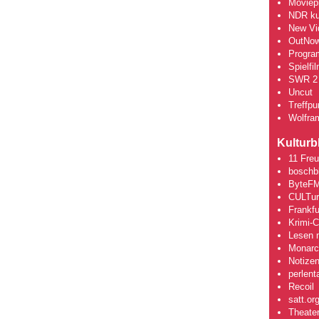
Moviepi
NDR kul
New Vi
OutNo
Progra
Spielfi
SWR 2 
Uncut
Treffpun
Wolfra
Kulturb
11 Fre
boschb
ByteFM
CULTu
Frankfu
Krimi-
Lesen m
Monarch
Notizen
perlent
Recoil
satt.or
Theate