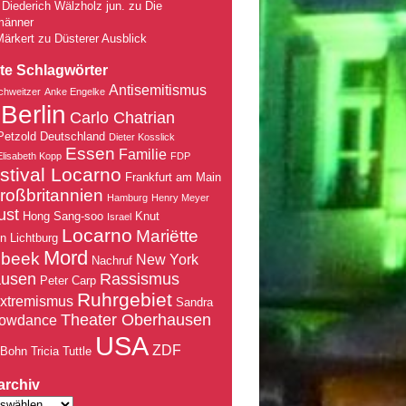
Diederich Wälzholz jun.
zu
Die
männer
Märkert
zu
Düsterer Ausblick
te Schlagwörter
Antisemitismus
chweitzer
Anke Engelke
Berlin
Carlo Chatrian
Petzold
Deutschland
Dieter Kosslick
Essen
Familie
Elisabeth Kopp
FDP
stival Locarno
Frankfurt am Main
roßbritannien
Hamburg
Henry Meyer
ust
Hong Sang-soo
Knut
Israel
Locarno
Mariëtte
nn
Lichtburg
Mord
nbeek
New York
Nachruf
ausen
Rassismus
Peter Carp
Ruhrgebiet
xtremismus
Sandra
Theater Oberhausen
owdance
USA
ZDF
 Bohn
Tricia Tuttle
archiv