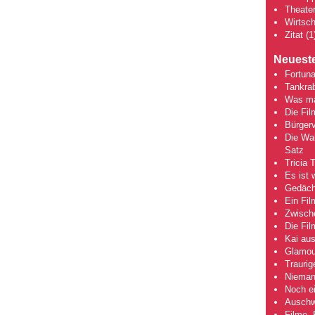
Theate
Wirtsch
Zitat
(1
Neueste
Fortuna
Tankra
Was mac
Die Fi
Bürgerv
Die Wah
Satz
Tricia 
Es ist 
Gedächt
Ein Fil
Zwische
Die Fi
Kai aus
Glamou
Traurig
Niemand
Noch ei
Auschwi
Filme, 