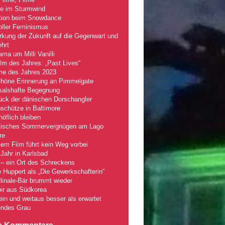
le im Sturmwind
tion beim Snowdance
oller Feminismus
kung der Zukunft auf die Gegenwart und
hrt
ma um Milli Vanilli
lm des Jahres: „Past Lives“
lme des Jahres 2023
chöne Erinnerung an Pimmelgate
salshafte Begegnung
ück der dänischen Dorschangler
schütze in Baltimore
öflich bleiben
tisches Sommervergnügen am Lago
re
em Film führt kein Weg vorbei
Jahr in Karlsbad
– ein Ort des Schreckens
e Huppert als „Die Gewerkschafterin“
linale-Bär brummt wieder
ir aus Südkorea
fein und weitaus besser als erwartet
ndes Grau