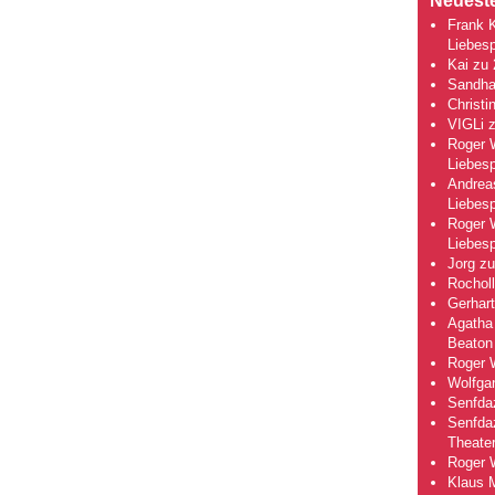
Neuest
Frank 
Liebesp
Kai
zu
Sandha
Christi
VIGLi
Roger 
Liebesp
Andrea
Liebesp
Roger 
Liebesp
Jorg
z
Rocholl
Gerhart
Agatha 
Beaton
Roger 
Wolfga
Senfda
Senfda
Theate
Roger 
Klaus 