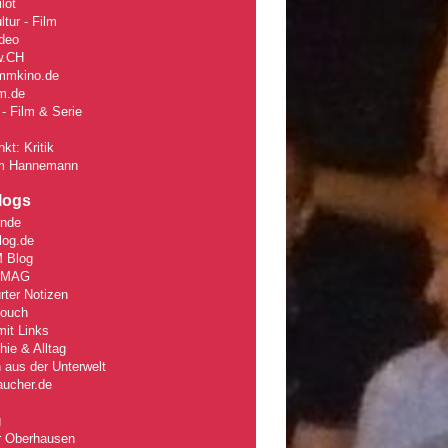
lot
tur - Film
deo
w
.CH
mmkino.de
lm.de
- Film & Serie
kt: Kritik
m Hannemann
logs
unde
log.de
 Blog
rMAG
rter Notizen
Couch
it Links
ie & Alltag
 aus der Unterwelt
aucher.de
g
r Oberhausen