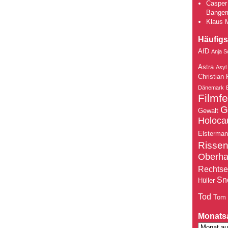
Casper 
Bange
Klaus 
Häufigs
AfD
Anja S
Astra
Asyl
Christian 
Dänemark
Filmfe
G
Gewalt
Holoca
Elsterma
Risse
Oberh
Rechtse
Sn
Hüller
Tod
Tom
Monats