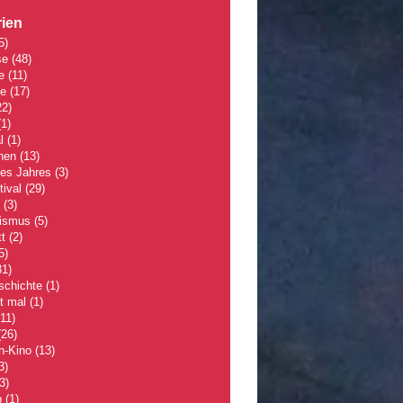
ien
5)
se
(48)
e
(11)
le
(17)
2)
1)
l
(1)
hen
(13)
des Jahres
(3)
tival
(29)
(3)
lismus
(5)
t
(2)
5)
1)
schichte
(1)
 mal
(1)
11)
26)
n-Kino
(13)
3)
3)
p
(1)