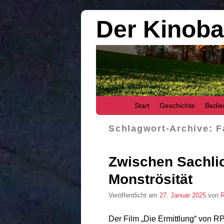
Der Kinob
Zum Inhalt wechseln
Zum sekundären Inhalt wechseln
Start
Geschichte
Bedie
Schlagwort-Archive:
F
Zwischen Sachli
Monströsität
Veröffentlicht am
27. Januar 2025
von
R
Der Film „Die Ermittlung“ von RP