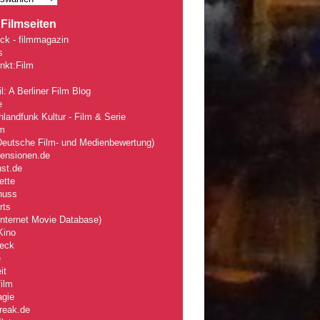
Filmseiten
ck - filmmagazin
s
nkt:Film
l: A Berliner Film Blog
e
landfunk Kultur - Film & Serie
lm
eutsche Film- und Medienbewertung)
zensionen.de
nst.de
ette
nuss
rts
nternet Movie Database)
Kino
eck
e
it
ilm
agie
reak.de