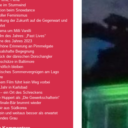
le im Sturmwind
tion beim Snowdance
oller Feminismus
kung der Zukunft auf die Gegenwart und
hrt
ma um Milli Vanilli
lm des Jahres: „Past Lives“
lme des Jahres 2023
chöne Erinnerung an Pimmelgate
salshafte Begegnung
ück der dänischen Dorschangler
schütze in Baltimore
öflich bleiben
tisches Sommervergnügen am Lago
re
em Film führt kein Weg vorbei
Jahr in Karlsbad
– ein Ort des Schreckens
e Huppert als „Die Gewerkschafterin“
linale-Bär brummt wieder
ir aus Südkorea
fein und weitaus besser als erwartet
ndes Grau