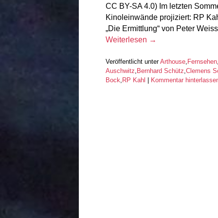
CC BY-SA 4.0) Im letzten Somme
Kinoleinwände projiziert: RP Ka
„Die Ermittlung“ von Peter Weis
Weiterlesen
→
Veröffentlicht unter
Arthouse
,
Fernsehen
Auschwitz
,
Bernhard Schütz
,
Clemens S
Bock
,
RP Kahl
|
Kommentar hinterlasse