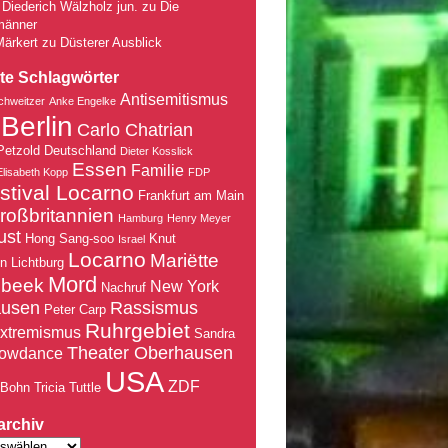
Diederich Wälzholz jun.
zu
Die
männer
Märkert
zu
Düsterer Ausblick
te Schlagwörter
Antisemitismus
chweitzer
Anke Engelke
Berlin
Carlo Chatrian
Petzold
Deutschland
Dieter Kosslick
Essen
Familie
Elisabeth Kopp
FDP
stival Locarno
Frankfurt am Main
roßbritannien
Hamburg
Henry Meyer
ust
Hong Sang-soo
Knut
Israel
Locarno
Mariëtte
nn
Lichtburg
Mord
nbeek
New York
Nachruf
ausen
Rassismus
Peter Carp
Ruhrgebiet
xtremismus
Sandra
Theater Oberhausen
owdance
USA
ZDF
 Bohn
Tricia Tuttle
archiv