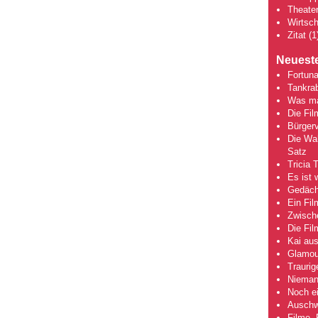
Theate
Wirtsch
Zitat
(1
Neueste
Fortuna
Tankra
Was mac
Die Fi
Bürgerv
Die Wah
Satz
Tricia 
Es ist 
Gedächt
Ein Fil
Zwische
Die Fi
Kai aus
Glamou
Traurig
Niemand
Noch ei
Auschwi
Filme, 