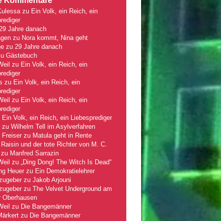
e Kommentare
Kulessa
zu
Ein Volk, ein Reich, ein
rediger
29 Jahre danach
gen
zu
Nora kommt, Nina geht
ne
zu
29 Jahre danach
zu
Gästebuch
Weil
zu
Ein Volk, ein Reich, ein
rediger
s
zu
Ein Volk, ein Reich, ein
rediger
Weil
zu
Ein Volk, ein Reich, ein
rediger
u
Ein Volk, ein Reich, ein Liebesprediger
zu
Wilhelm Tell im Asylverfahren
 Freiser
zu
Matula geht in Rente
Raisin und der tote Richter von M. C.
zu
Manfred Sarrazin
Weil
zu
„Ding Dong! The Witch Is Dead“
ng Heuer
zu
Ein Demokratielehrer
zugeber
zu
Jakob Arjouni
zugeber
zu
The Velvet Underground am
r Oberhausen
Weil
zu
Die Bangemänner
Märkert
zu
Die Bangemänner