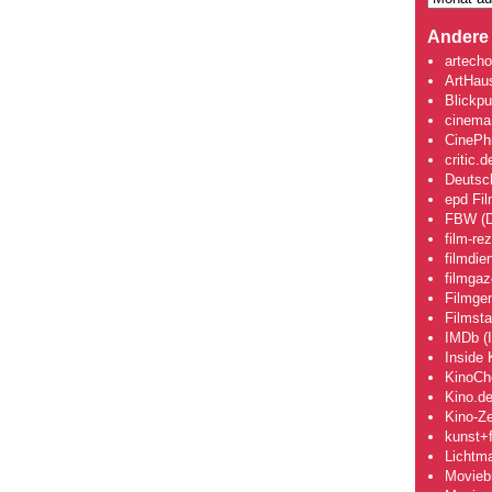
Andere 
artecho
ArtHau
Blickpu
cinema
CinePhi
critic.d
Deutsch
epd Fi
FBW (D
film-re
filmdie
filmgaz
Filmge
Filmsta
IMDb (I
Inside 
KinoCh
Kino.d
Kino-Ze
kunst+f
Lichtm
Movieb