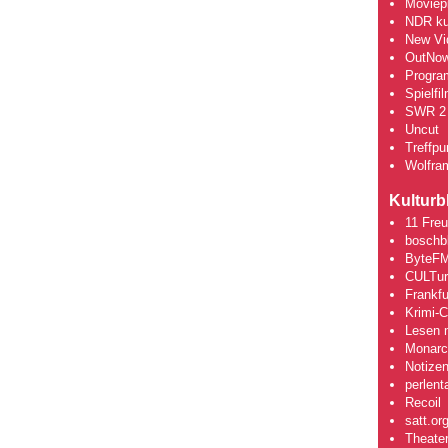
Moviepi
NDR kul
New Vi
OutNo
Progra
Spielfi
SWR 2 
Uncut
Treffpun
Wolfra
Kulturb
11 Fre
boschb
ByteFM
CULTu
Frankfu
Krimi-
Lesen m
Monarch
Notizen
perlent
Recoil
satt.or
Theate