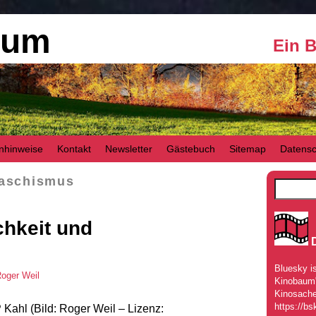
aum
Ein 
nhinweise
Kontakt
Newsletter
Gästebuch
Sitemap
Datensc
aschismus
chkeit und
Bluesky is
oger Weil
Kinobaum" 
Kinosache
https://bs
 Kahl (Bild: Roger Weil – Lizenz: