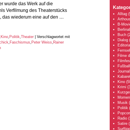
r wurde das Werk auf die
Kategor
hls Verfilmung des Theaterstücks
Alltag
(
s, das wiederum eine auf den …
Arthou
B-Movi
Berlina
Buch
(2
,
Kino
,
Politik
,
Theater
|
Verschlagwortet mit
Dialog
(
chick
,
Faschismus
,
Peter Weiss
,
Rainer
Editoria
n
Fernse
Filme 
Filmfes
Fußball
Journa
Kabaret
Kino
(5
Krimi
(3
Kurzge
Moment
Musik
(
Politik
(
Popcor
Radio
(
Satire
(
Surftip