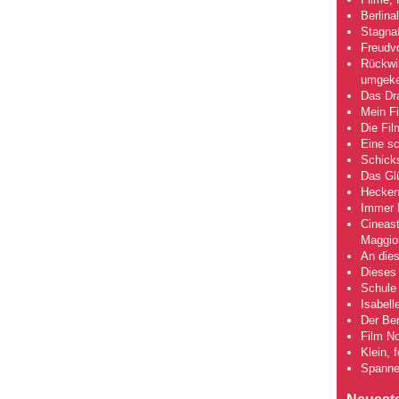
Berlina
Stagna
Freudv
Rückwir
umgeke
Das Dra
Mein Fi
Die Fi
Eine s
Schick
Das Gl
Hecken
Immer h
Cineas
Maggio
An dies
Dieses 
Schule 
Isabell
Der Ber
Film No
Klein, 
Spanne