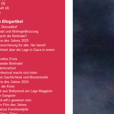
r
(9)
aft
(4)
)
 Blogartikel
 Düsseldorf
batt und Wohngeldkürzung
ht die Berlinale?
lme des Jahres 2025
ersicherung für alle. Her damit!
rheit über die Lage in Gaza in einem
Tuttles Erste
wieder Berlinale!
nisverlust
mfestival macht sich klein
n Sachlichkeit und Monströsität
lme des Jahres 2024
 der Kiste
r aus Bollywood am Lago Maggiore
e Gangster
 will’s gewesen sein
n Film des Jahres
tzer Familienidylle
Filme, Filme