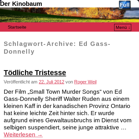
Der Kinobaum
Startseite
Menü ↓
Zum Inhalt wechseln
Zum sekundären Inhalt wechseln
Schlagwort-Archive:
Ed Gass-
Donnelly
Tödliche Tristesse
Veröffentlicht am
22. Juli 2012
von
Roger Weil
Der Film „Small Town Murder Songs“ von Ed
Gass-Donnelly Sheriff Walter Ruden aus einem
kleinen Kaff in der kanadischen Provinz Ontario
hat keine leichte Zeit hinter sich. Er wurde
aufgrund eines Gewaltausbruchs im Dienst vom
selbigen suspendiert, seine junge attraktive …
Weiterlesen
→