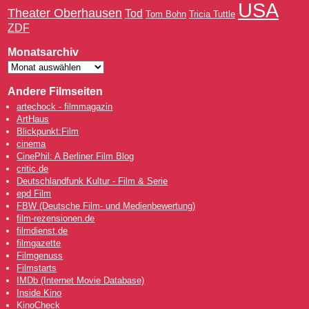
USA
Theater Oberhausen
Tod
Tom Bohn
Tricia Tuttle
ZDF
Monatsarchiv
Andere Filmseiten
artechock - filmmagazin
ArtHaus
Blickpunkt:Film
cinema
CinePhil: A Berliner Film Blog
critic.de
Deutschlandfunk Kultur - Film & Serie
epd Film
FBW (Deutsche Film- und Medienbewertung)
film-rezensionen.de
filmdienst.de
filmgazette
Filmgenuss
Filmstarts
IMDb (Internet Movie Database)
Inside Kino
KinoCheck