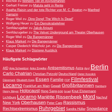
Rocholl
zu
Wilhelm Tell im Asylverfahren
Gerhart Freiser
zu
Matula geht in Rente
Agatha Raisin und der tote Richter von M. C. Beaton
zu
Manfred
Sarrazin
Roger Weil
zu
„Ding Dong! The Witch Is Dead“
Wolfgang Heuer
zu
Ein Demokratielehrer
Senfdazugeber
zu
Jakob Arjouni
Senfdazugeber
zu
The Velvet Underground am Theater Oberhausen
Roger Weil
zu
Die Bangemänner
Klaus Märkert
zu
Die Bangemänner
Casper Diederich Wälzholz jun.
zu
Die Bangemänner
Klaus Märkert
zu
Düsterer Ausblick
Häufigste Schlagwörter
Berlin
Antisemitismus
AfD
Astra
Anja Schweitzer
Anke Engelke
Asyl
Carlo Chatrian
Christian Petzold
Deutschland
Dieter Kosslick
Filmfestival
Essen
Familie
Dänemark
Elisabeth Kopp
FDP
Locarno
Großbritannien
Frankfurt am Main
Gewalt
Hamburg
Holocaust
Hong Sang-soo
Knut Elstermann
Henry Meyer
Israel
Mord
Locarno
Mariëtte Rissenbeek
Lichtburg
Nachruf
Oberhausen
Rassismus
New York
Peter Carp
Ruhrgebiet
Rechtsextremismus
Snowdance
Sandra Hüller