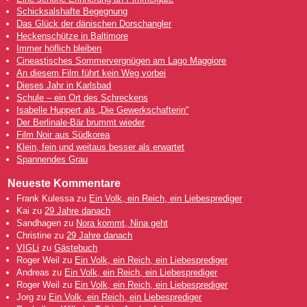
Schicksalshafte Begegnung
Das Glück der dänischen Dorschangler
Heckenschütze in Baltimore
Immer höflich bleiben
Cineastisches Sommervergnügen am Lago Maggiore
An diesem Film führt kein Weg vorbei
Dieses Jahr in Karlsbad
Schule – ein Ort des Schreckens
Isabelle Huppert als „Die Gewerkschafterin“
Der Berlinale-Bär brummt wieder
Film Noir aus Südkorea
Klein, fein und weitaus besser als erwartet
Spannendes Grau
Neueste Kommentare
Frank Kulessa
zu
Ein Volk, ein Reich, ein Liebesprediger
Kai
zu
29 Jahre danach
Sandhagen
zu
Nora kommt, Nina geht
Christine
zu
29 Jahre danach
VIGLi
zu
Gästebuch
Roger Weil
zu
Ein Volk, ein Reich, ein Liebesprediger
Andreas
zu
Ein Volk, ein Reich, ein Liebesprediger
Roger Weil
zu
Ein Volk, ein Reich, ein Liebesprediger
Jorg
zu
Ein Volk, ein Reich, ein Liebesprediger