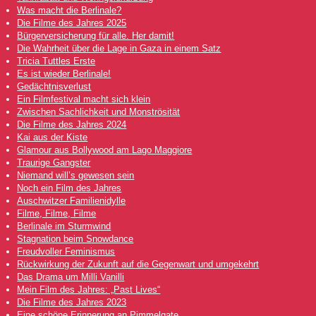
Was macht die Berlinale?
Die Filme des Jahres 2025
Bürgerversicherung für alle. Her damit!
Die Wahrheit über die Lage in Gaza in einem Satz
Tricia Tuttles Erste
Es ist wieder Berlinale!
Gedächtnisverlust
Ein Filmfestival macht sich klein
Zwischen Sachlichkeit und Monströsität
Die Filme des Jahres 2024
Kai aus der Kiste
Glamour aus Bollywood am Lago Maggiore
Traurige Gangster
Niemand will’s gewesen sein
Noch ein Film des Jahres
Auschwitzer Familienidylle
Filme, Filme, Filme
Berlinale im Sturmwind
Stagnation beim Snowdance
Freudvoller Feminismus
Rückwirkung der Zukunft auf die Gegenwart und umgekehrt
Das Drama um Milli Vanilli
Mein Film des Jahres: „Past Lives“
Die Filme des Jahres 2023
Eine schöne Erinnerung an Pimmelgate