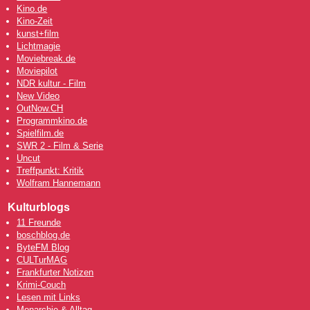
Kino.de
Kino-Zeit
kunst+film
Lichtmagie
Moviebreak.de
Moviepilot
NDR kultur - Film
New Video
OutNow
.CH
Programmkino.de
Spielfilm.de
SWR 2 - Film & Serie
Uncut
Treffpunkt: Kritik
Wolfram Hannemann
Kulturblogs
11 Freunde
boschblog.de
ByteFM Blog
CULTurMAG
Frankfurter Notizen
Krimi-Couch
Lesen mit Links
Monarchie & Alltag