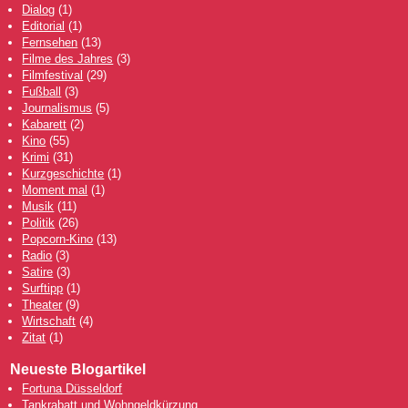
Dialog
(1)
Editorial
(1)
Fernsehen
(13)
Filme des Jahres
(3)
Filmfestival
(29)
Fußball
(3)
Journalismus
(5)
Kabarett
(2)
Kino
(55)
Krimi
(31)
Kurzgeschichte
(1)
Moment mal
(1)
Musik
(11)
Politik
(26)
Popcorn-Kino
(13)
Radio
(3)
Satire
(3)
Surftipp
(1)
Theater
(9)
Wirtschaft
(4)
Zitat
(1)
Neueste Blogartikel
Fortuna Düsseldorf
Tankrabatt und Wohngeldkürzung