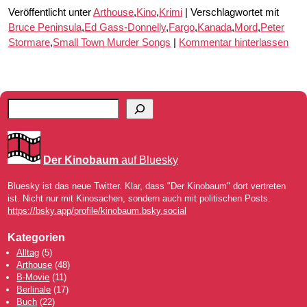
Veröffentlicht unter
Arthouse
,
Kino
,
Krimi
|
Verschlagwortet mit
Bruce Peninsula
,
Ed Gass-Donnelly
,
Fargo
,
Kanada
,
Mord
,
Peter
Stormare
,
Small Town Murder Songs
|
Kommentar hinterlassen
Der Kinobaum
auf Bluesky
Bluesky ist das neue Twitter. Klar, dass "Der Kinobaum" dort vertreten
ist. Nicht nur mit Kinosachen, sondern auch mit politischen Posts.
https://bsky.app/profile/kinobaum.bsky.social
Kategorien
Alltag
(5)
Arthouse
(48)
B-Movie
(11)
Berlinale
(17)
Buch
(22)