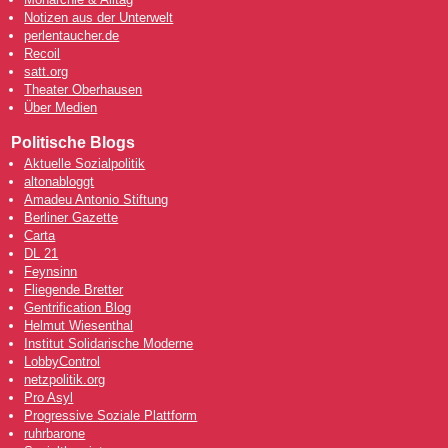
Notizen aus der Unterwelt
perlentaucher.de
Recoil
satt.org
Theater Oberhausen
Über Medien
Politische Blogs
Aktuelle Sozialpolitik
altonabloggt
Amadeu Antonio Stiftung
Berliner Gazette
Carta
DL 21
Feynsinn
Fliegende Bretter
Gentrification Blog
Helmut Wiesenthal
Institut Solidarische Moderne
LobbyControl
netzpolitik.org
Pro Asyl
Progressive Soziale Plattform
ruhrbarone