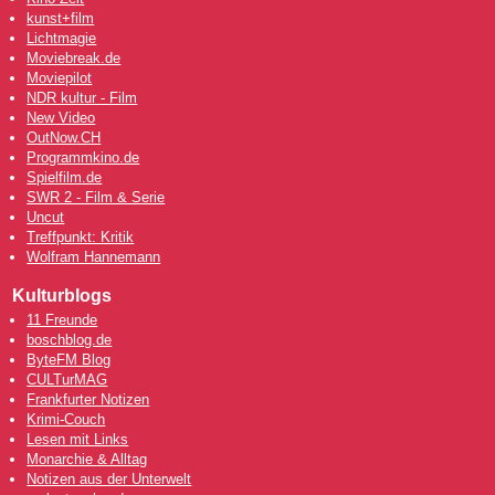
kunst+film
Lichtmagie
Moviebreak.de
Moviepilot
NDR kultur - Film
New Video
OutNow
.CH
Programmkino.de
Spielfilm.de
SWR 2 - Film & Serie
Uncut
Treffpunkt: Kritik
Wolfram Hannemann
Kulturblogs
11 Freunde
boschblog.de
ByteFM Blog
CULTurMAG
Frankfurter Notizen
Krimi-Couch
Lesen mit Links
Monarchie & Alltag
Notizen aus der Unterwelt