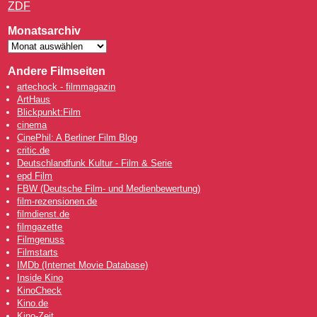
ZDF
Monatsarchiv
Andere Filmseiten
artechock - filmmagazin
ArtHaus
Blickpunkt:Film
cinema
CinePhil: A Berliner Film Blog
critic.de
Deutschlandfunk Kultur - Film & Serie
epd Film
FBW (Deutsche Film- und Medienbewertung)
film-rezensionen.de
filmdienst.de
filmgazette
Filmgenuss
Filmstarts
IMDb (Internet Movie Database)
Inside Kino
KinoCheck
Kino.de
Kino-Zeit