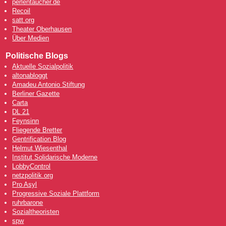
perlentaucher.de
Recoil
satt.org
Theater Oberhausen
Über Medien
Politische Blogs
Aktuelle Sozialpolitik
altonabloggt
Amadeu Antonio Stiftung
Berliner Gazette
Carta
DL 21
Feynsinn
Fliegende Bretter
Gentrification Blog
Helmut Wiesenthal
Institut Solidarische Moderne
LobbyControl
netzpolitik.org
Pro Asyl
Progressive Soziale Plattform
ruhrbarone
Sozialtheoristen
spw