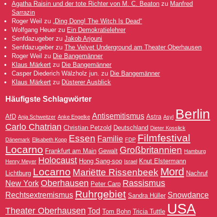
Agatha Raisin und der tote Richter von M. C. Beaton
zu
Manfred
Sarrazin
Roger Weil
zu
„Ding Dong! The Witch Is Dead“
Wolfgang Heuer
zu
Ein Demokratielehrer
Senfdazugeber
zu
Jakob Arjouni
Senfdazugeber
zu
The Velvet Underground am Theater Oberhausen
Roger Weil
zu
Die Bangemänner
Klaus Märkert
zu
Die Bangemänner
Casper Diederich Wälzholz jun.
zu
Die Bangemänner
Klaus Märkert
zu
Düsterer Ausblick
Häufigste Schlagwörter
Berlin
Antisemitismus
AfD
Astra
Anja Schweitzer
Anke Engelke
Asyl
Carlo Chatrian
Christian Petzold
Deutschland
Dieter Kosslick
Filmfestival
Essen
Familie
Dänemark
Elisabeth Kopp
FDP
Locarno
Großbritannien
Frankfurt am Main
Gewalt
Hamburg
Holocaust
Hong Sang-soo
Knut Elstermann
Henry Meyer
Israel
Mord
Locarno
Mariëtte Rissenbeek
Lichtburg
Nachruf
Oberhausen
Rassismus
New York
Peter Carp
Ruhrgebiet
Rechtsextremismus
Snowdance
Sandra Hüller
USA
Theater Oberhausen
Tod
Tom Bohn
Tricia Tuttle