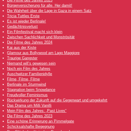
Die Filme des Jahres 2025
Bürgerversicherung für alle. Her damit!
Die Wahrheit über die Lage in Gaza in einem Satz
Tricia Tuttles Erste
Es ist wieder Berlinale!
Gedächtnisverlust
Ein Filmfestival macht sich klein
Zwischen Sachlichkeit und Monströsität
Die Filme des Jahres 2024
Kai aus der Kiste
Glamour aus Bollywood am Lago Maggiore
Traurige Gangster
Niemand will’s gewesen sein
Noch ein Film des Jahres
Auschwitzer Familienidylle
Filme, Filme, Filme
Berlinale im Sturmwind
Stagnation beim Snowdance
Freudvoller Feminismus
Rückwirkung der Zukunft auf die Gegenwart und umgekehrt
Das Drama um Milli Vanilli
Mein Film des Jahres: „Past Lives“
Die Filme des Jahres 2023
Eine schöne Erinnerung an Pimmelgate
Schicksalshafte Begegnung