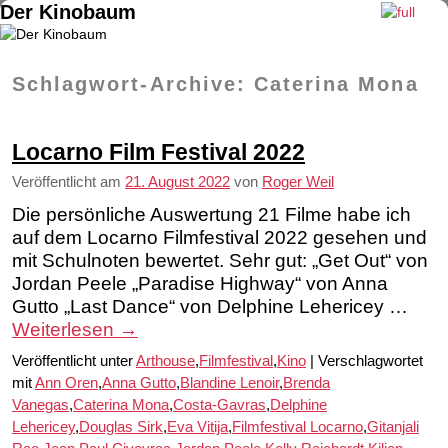
Der Kinobaum
Zum Inhalt wechseln
Zum sekundären Inhalt wechseln
Schlagwort-Archive:
Caterina Mona
Locarno Film Festival 2022
Veröffentlicht am
21. August 2022
von
Roger Weil
Die persönliche Auswertung 21 Filme habe ich
auf dem Locarno Filmfestival 2022 gesehen und
mit Schulnoten bewertet. Sehr gut: „Get Out“ von
Jordan Peele „Paradise Highway“ von Anna
Gutto „Last Dance“ von Delphine Lehericey …
Weiterlesen
→
Veröffentlicht unter
Arthouse
,
Filmfestival
,
Kino
|
Verschlagwortet
mit
Ann Oren
,
Anna Gutto
,
Blandine Lenoir
,
Brenda
Vanegas
,
Caterina Mona
,
Costa-Gavras
,
Delphine
Lehericey
,
Douglas Sirk
,
Eva Vitija
,
Filmfestival Locarno
,
Gitanjali