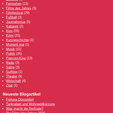
Fernsehen
(13)
Filme des Jahres
(3)
Filmfestival
(29)
Fußball
(3)
Journalismus
(5)
Kabarett
(2)
Kino
(55)
Krimi
(31)
Kurzgeschichte
(1)
Moment mal
(1)
Musik
(11)
Politik
(26)
Popcorn-Kino
(13)
Radio
(3)
Satire
(3)
Surftipp
(1)
Theater
(9)
Wirtschaft
(4)
Zitat
(1)
Neueste Blogartikel
Fortuna Düsseldorf
Tankrabatt und Wohngeldkürzung
Was macht die Berlinale?