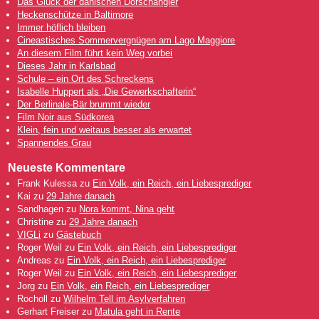
Das Glück der dänischen Dorschangler
Heckenschütze in Baltimore
Immer höflich bleiben
Cineastisches Sommervergnügen am Lago Maggiore
An diesem Film führt kein Weg vorbei
Dieses Jahr in Karlsbad
Schule – ein Ort des Schreckens
Isabelle Huppert als „Die Gewerkschafterin“
Der Berlinale-Bär brummt wieder
Film Noir aus Südkorea
Klein, fein und weitaus besser als erwartet
Spannendes Grau
Neueste Kommentare
Frank Kulessa
zu
Ein Volk, ein Reich, ein Liebesprediger
Kai
zu
29 Jahre danach
Sandhagen
zu
Nora kommt, Nina geht
Christine
zu
29 Jahre danach
VIGLi
zu
Gästebuch
Roger Weil
zu
Ein Volk, ein Reich, ein Liebesprediger
Andreas
zu
Ein Volk, ein Reich, ein Liebesprediger
Roger Weil
zu
Ein Volk, ein Reich, ein Liebesprediger
Jorg
zu
Ein Volk, ein Reich, ein Liebesprediger
Rocholl
zu
Wilhelm Tell im Asylverfahren
Gerhart Freiser
zu
Matula geht in Rente